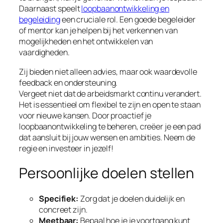
Daarnaast speelt
loopbaanontwikkeling en
begeleiding
een cruciale rol. Een goede begeleider
of mentor kan je helpen bij het verkennen van
mogelijkheden en het ontwikkelen van
vaardigheden.
Zij bieden niet alleen advies, maar ook waardevolle
feedback en ondersteuning.
Vergeet niet dat de arbeidsmarkt continu verandert.
Het is essentieel om flexibel te zijn en open te staan
voor nieuwe kansen. Door proactief je
loopbaanontwikkeling te beheren, creëer je een pad
dat aansluit bij jouw wensen en ambities. Neem de
regie en investeer in jezelf!
Persoonlijke doelen stellen
Specifiek:
Zorg dat je doelen duidelijk en
concreet zijn.
Meetbaar:
Bepaal hoe je je voortgang kunt