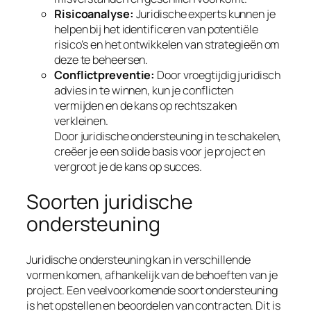
Risicoanalyse:
Juridische experts kunnen je
helpen bij het identificeren van potentiële
risico’s en het ontwikkelen van strategieën om
deze te beheersen.
Conflictpreventie:
Door vroegtijdig juridisch
advies in te winnen, kun je conflicten
vermijden en de kans op rechtszaken
verkleinen.
Door juridische ondersteuning in te schakelen,
creëer je een solide basis voor je project en
vergroot je de kans op succes.
Soorten juridische
ondersteuning
Juridische ondersteuning kan in verschillende
vormen komen, afhankelijk van de behoeften van je
project. Een veelvoorkomende soort ondersteuning
is het opstellen en beoordelen van contracten. Dit is