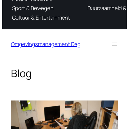
Sport & Bewegen
Duurzaamheid & M
Cultuur & Entertainment
Ga
naar
Omgevingsmanagement Dag
de
inhoud
Blog