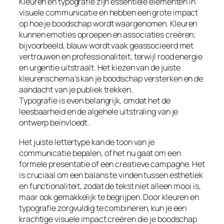
Kleuren en typografie zijn essentiële elementen in
visuele communicatie en hebben een grote impact
op hoe je boodschap wordt waargenomen. Kleuren
kunnen emoties oproepen en associaties creëren;
bijvoorbeeld, blauw wordt vaak geassocieerd met
vertrouwen en professionaliteit, terwijl rood energie
en urgentie uitstraalt. Het kiezen van de juiste
kleurenschema’s kan je boodschap versterken en de
aandacht van je publiek trekken.
Typografie is even belangrijk, omdat het de
leesbaarheid en de algehele uitstraling van je
ontwerp beïnvloedt.
Het juiste lettertype kan de toon van je
communicatie bepalen, of het nu gaat om een
formele presentatie of een creatieve campagne. Het
is cruciaal om een balans te vinden tussen esthetiek
en functionaliteit, zodat de tekst niet alleen mooi is,
maar ook gemakkelijk te begrijpen. Door kleuren en
typografie zorgvuldig te combineren, kun je een
krachtige visuele impact creëren die je boodschap