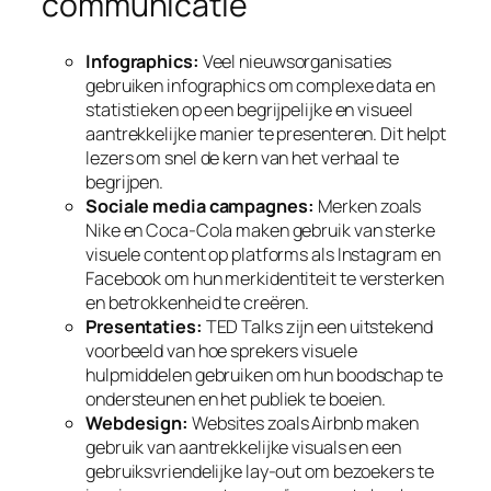
communicatie
Infographics:
Veel nieuwsorganisaties
gebruiken infographics om complexe data en
statistieken op een begrijpelijke en visueel
aantrekkelijke manier te presenteren. Dit helpt
lezers om snel de kern van het verhaal te
begrijpen.
Sociale media campagnes:
Merken zoals
Nike en Coca-Cola maken gebruik van sterke
visuele content op platforms als Instagram en
Facebook om hun merkidentiteit te versterken
en betrokkenheid te creëren.
Presentaties:
TED Talks zijn een uitstekend
voorbeeld van hoe sprekers visuele
hulpmiddelen gebruiken om hun boodschap te
ondersteunen en het publiek te boeien.
Webdesign:
Websites zoals Airbnb maken
gebruik van aantrekkelijke visuals en een
gebruiksvriendelijke lay-out om bezoekers te